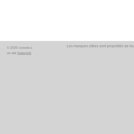
Les marques citées sont propriétés de leu
© 2026
V.20260808.11
un site
Datavenir